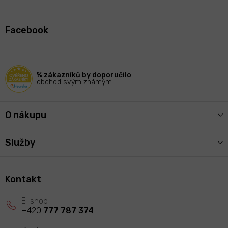
Z
á
Facebook
p
a
t
í
% zákazníků by doporučilo
obchod svým známým
O nákupu
Služby
Kontakt
+420
777 787 374