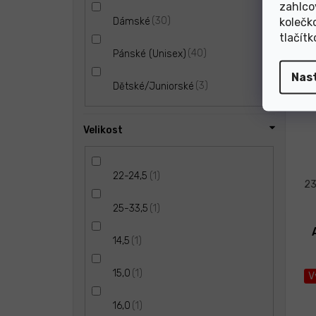
zahlco
30
kolečk
Dámské
tlačít
40
Pánské (Unisex)
Nas
3
Dětské/Juniorské
Velikost
1
22-24,5
23
1
25-33,5
1
14,5
1
15,0
V
1
16,0