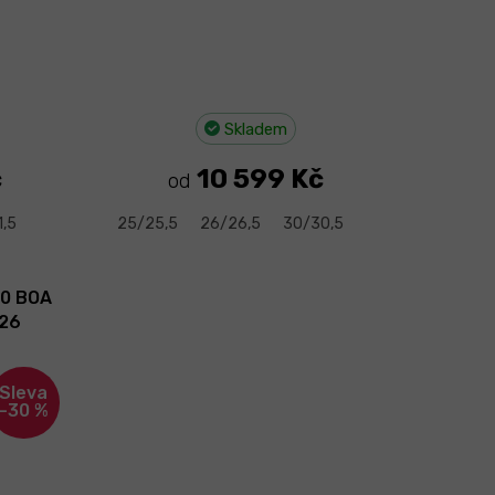
Skladem
č
10 599 Kč
od
1,5
25/25,5
26/26,5
30/30,5
20 BOA
/26
–30 %