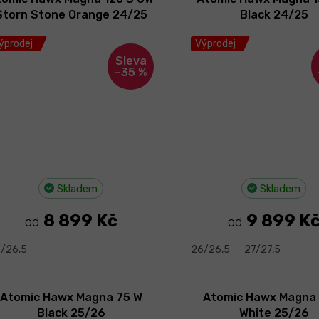
Storn Stone Orange 24/25
Black 24/25
ýprodej
Výprodej
–35 %
Skladem
Skladem
8 899 Kč
9 899 K
od
od
/26,5
26/26,5
27/27,5
Atomic Hawx Magna 75 W
Atomic Hawx Magna
Black 25/26
White 25/26