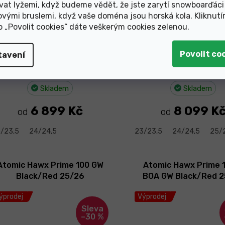
vat lyžemi, když budeme vědět, že jste zarytí snowboarďáci
–38 %
ovými bruslemi, když vaše doména jsou horská kola. Kliknut
ko „Povolit cookies“ dáte veškerým cookies zelenou
.
tavení
Skladem
Skladem
6 899 Kč
8 099 K
od
od
/23,5
24/24,5
23/23,5
24/24,5
25/
Atomic Hawx Prime 100 GW
Atomic Hawx Prime 
Black/Red 25/26
BOA GW Black/Red 
ýprodej
Výprodej
–30 %