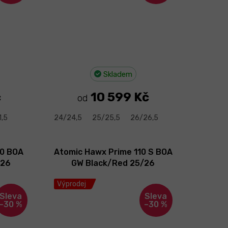
Skladem
č
10 599 Kč
od
1,5
24/24,5
25/25,5
26/26,5
10 BOA
Atomic Hawx Prime 110 S BOA
/26
GW Black/Red 25/26
Výprodej
–30 %
–30 %