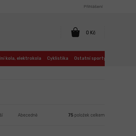
Přihlášení
NÁKUPNÍ
KOŠÍK
ní kola, elektrokola
Cyklistika
Ostatní sporty
Oblečení a
75
položek celkem
ší
Abecedně