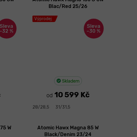
Blac/Red 25/26
Výprodej
–32 %
–30 %
Skladem
č
10 599 Kč
od
28/28,5
31/31,5
 75 W
Atomic Hawx Magna 85 W
Black/Denim 23/24