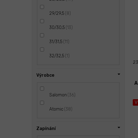
8
29/29,5
13
30/30,5
11
31/31,5
1
32/32,5
23
Výrobce
A
36
Salomon
V
38
Atomic
Zapínání