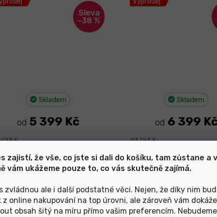
ýprodej
Výprodej
–38 %
Skladem
Skladem
5 399 Kč
6 399 K
od
od
/23,5
23/23,5
s zajistí, že vše, co jste si dali do košíku, tam zůstane a 
ě vám ukážeme pouze to, co vás skutečně zajímá.
tomic Hawx Magna 95 W GW
Atomic Hawx Magna 9
Black/Stone 24/25
Black/Stone 25/
s zvládnou ale i další podstatné věci. Nejen, že díky nim bu
k z online nakupování na top úrovni, ale zároveň vám dokáž
ýprodej
Výprodej
out obsah šitý na míru přímo vašim preferencím. Nebudeme