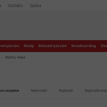
a
Kontakty
Kariéra
vé lyžování
Skialp
Běžecké lyžování
Snowboarding
Jízd
Atomic Hawx
poručujeme
Nejlevnější
Nejdražší
Nejprodávaněj