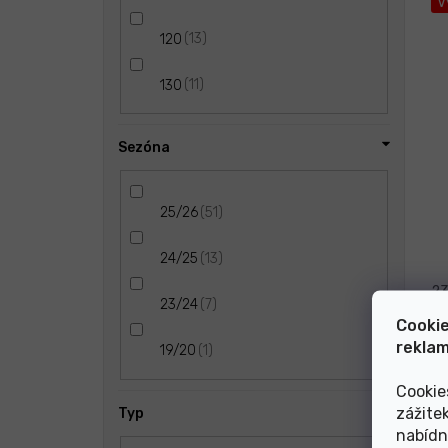
V
13
120
11
130
Sezóna
51
25/26
13
24/25
23
7
23/24
Cookie
reklam
1
19/20
A
Cookie
zážite
Typ
V
nabídn