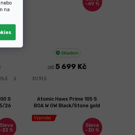
 nebo
–30 %
–49 %
ím na
Skladem
č
5 699 Kč
od
25,5
26/26,5
31/31,5
100 S
Atomic Hawx Prime 105 S
25/26
BOA W GW Black/Stone gold
25/26
Výprodej
–33 %
–30 %