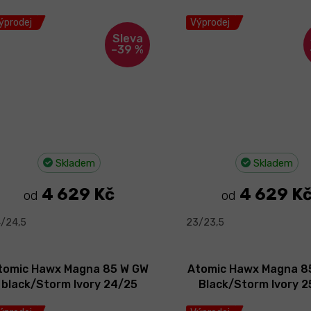
ýprodej
Výprodej
–39 %
Skladem
Skladem
4 629 Kč
4 629 K
od
od
/24,5
23/23,5
tomic Hawx Magna 85 W GW
Atomic Hawx Magna 8
black/Storm Ivory 24/25
Black/Storm Ivory 