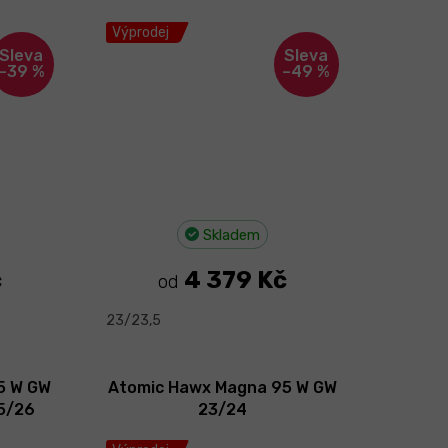
Výprodej
–39 %
–49 %
Skladem
č
4 379 Kč
od
23/23,5
5 W GW
Atomic Hawx Magna 95 W GW
25/26
23/24