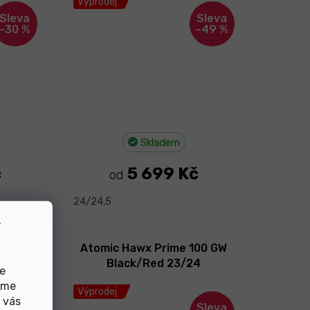
Výprodej
–30 %
–49 %
Skladem
č
5 699 Kč
od
24/24,5
v
5 W GW
Atomic Hawx Prime 100 GW
26
Black/Red 23/24
de
eme
Výprodej
 vás