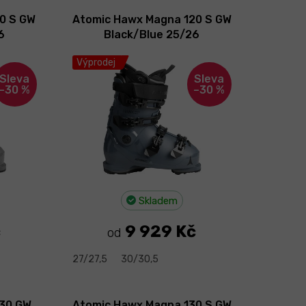
0 S GW
Atomic Hawx Magna 120 S GW
6
Black/Blue 25/26
Výprodej
–30 %
–30 %
Skladem
č
9 929 Kč
od
27/27,5
30/30,5
130 GW
Atomic Hawx Magna 130 S GW