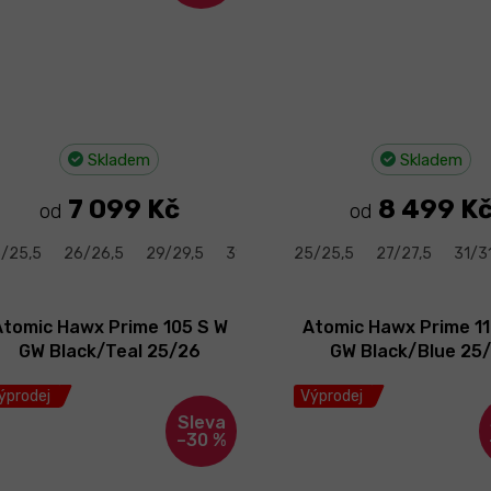
Skladem
Skladem
7 099 Kč
8 499 K
od
od
/25,5
26/26,5
29/29,5
31/31,5
25/25,5
27/27,5
31/3
Atomic Hawx Prime 105 S W
Atomic Hawx Prime 1
GW Black/Teal 25/26
GW Black/Blue 25
ýprodej
Výprodej
–30 %