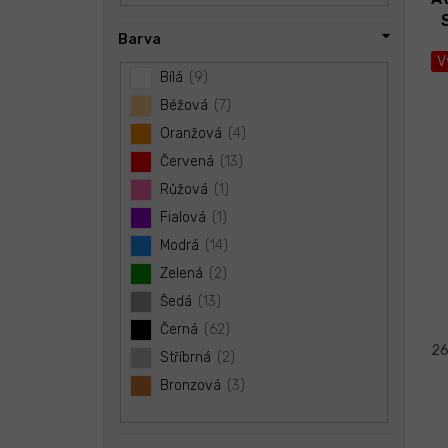
Barva
V
Bílá
9
Béžová
7
Oranžová
4
Červená
13
Růžová
1
Fialová
1
Modrá
14
Zelená
2
Šedá
13
Černá
62
26
Stříbrná
2
Bronzová
3