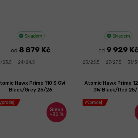
Skladem
Skladem
8 879 Kč
9 929 K
od
od
/23,5
24/24,5
25/25,5
27/27,5
31/3
tomic Hawx Prime 110 S GW
Atomic Hawx Prime 1
Black/Grey 25/26
GW Black/Red 25
ýprodej
Výprodej
–30 %