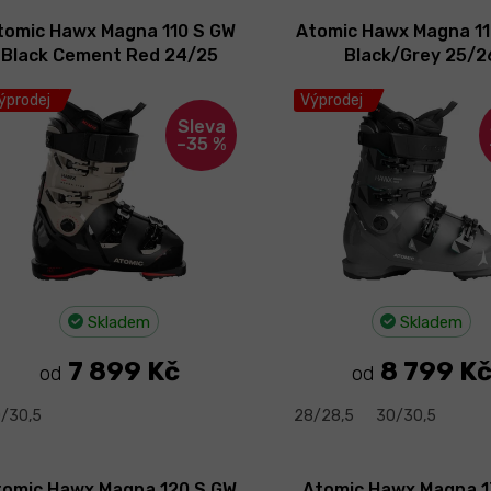
tomic Hawx Magna 110 S GW
Atomic Hawx Magna 11
Black Cement Red 24/25
Black/Grey 25/2
ýprodej
Výprodej
–35 %
Skladem
Skladem
7 899 Kč
8 799 K
od
od
/30,5
28/28,5
30/30,5
tomic Hawx Magna 120 S GW
Atomic Hawx Magna 