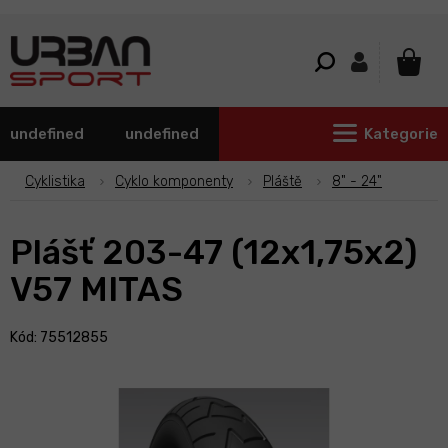
Přejít
na
obsah
NÁKU
KOŠÍ
undefined
undefined
Kategorie
Cyklistika
Cyklo komponenty
Pláště
8" - 24"
Plášť 203-47 (12x1,75x2)
V57 MITAS
Kód: 75512855