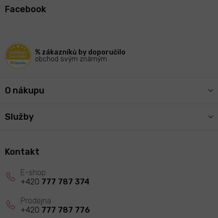
á
Facebook
p
a
t
í
% zákazníků by doporučilo
obchod svým známým
O nákupu
Služby
Kontakt
+420
777 787 374
+420
777 787 776