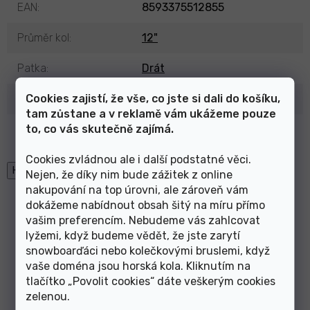
EAN
:
8593375512855
Průměr kol
:
12"
Patka
:
Drát
Cookies zajistí, že vše, co jste si dali do košíku,
Šířka pláště
:
1,75"
,
2,00"
tam zůstane a v reklamě vám ukážeme pouze
to, co vás skutečně zajímá.
Výrobce
:
Mitas
Cookies zvládnou ale i další podstatné věci.
High-contrast mode
Nejen, že díky nim bude zážitek z online
nakupování na top úrovni, ale zároveň vám
Mohlo by Vás zajímat
dokážeme nabídnout obsah šitý na míru přímo
vašim preferencím. Nebudeme vás zahlcovat
lyžemi, když budeme vědět, že jste zarytí
snowboarďáci nebo kolečkovými bruslemi, když
Plášť 406-47 (20x1.75x2)
Plášť 203-47 (12 1/2x1,75x2
vaše doména jsou horská kola. Kliknutím na
V36 MITAS
1/4) V62 MITAS černý
tlačítko „Povolit cookies“ dáte veškerým cookies
zelenou
.