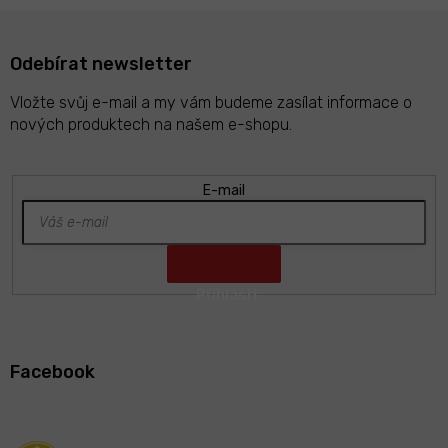
Odebírat newsletter
Vložte svůj e-mail a my vám budeme zasílat informace o
nových produktech na našem e-shopu.
E-mail
Z
á
Facebook
p
a
t
í