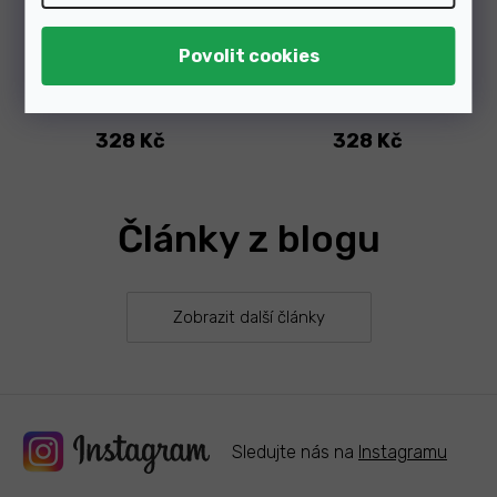
Skladem v e-shopu
Skladem v e-shopu
328 Kč
328 Kč
Články z blogu
Zobrazit další články
Sledujte nás na
Instagramu