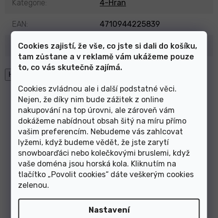
Kategorie
:
4-Hran
EAN
:
4710944225839
Výrobce
:
SunRace
Cookies zajistí, že vše, co jste si dali do košíku,
tam zůstane a v reklamě vám ukážeme pouze
to, co vás skutečně zajímá.
High-contrast mode
Cookies zvládnou ale i další podstatné věci.
Mohlo by Vás zajímat
Nejen, že díky nim bude zážitek z online
nakupování na top úrovni, ale zároveň vám
dokážeme nabídnout obsah šitý na míru přímo
vašim preferencím. Nebudeme vás zahlcovat
osa středová SUNRACE S08
osa středová SUNRACE S08
lyžemi, když budeme vědět, že jste zarytí
68-127 / 35 4H PUSH-IN
68-127 / 38 4H PUSH-IN
snowboarďáci nebo kolečkovými bruslemi, když
vaše doména jsou horská kola. Kliknutím na
tlačítko „Povolit cookies“ dáte veškerým cookies
zelenou
.
Nastavení