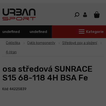
Přejít
na
obsah
NÁKU
KOŠÍ
undefined
undefined
Kategorie
Cyklistika
Cyklo komponenty
Středové osy a složení
4-Hran
osa středová SUNRACE
S15 68-118 4H BSA Fe
Kód: 44225839